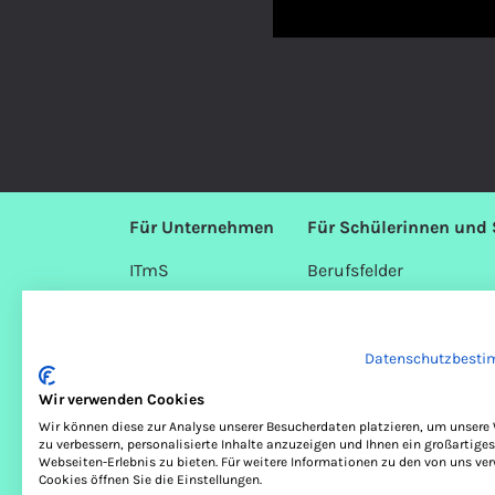
Für Unternehmen
Für Schülerinnen und 
ITmS
Berufsfelder
Partner
Praktikum
Mitmachen
IT macht Zukunft
Datenschutzbest
Wir verwenden Cookies
Wir können diese zur Analyse unserer Besucherdaten platzieren, um unsere
zu verbessern, personalisierte Inhalte anzuzeigen und Ihnen ein großartiges
Webseiten-Erlebnis zu bieten. Für weitere Informationen zu den von uns v
Cookies öffnen Sie die Einstellungen.