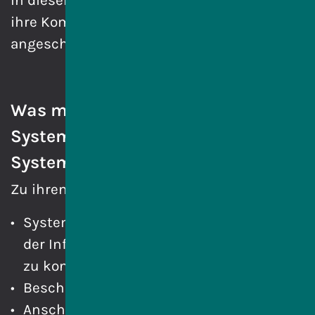
In diesem Beruf werden IT-Systeme und
ihre Komponenten beschafft, eingerichtet,
angeschlossen, gewartet und repariert.
Was macht ein IT-
Systemelektroniker bzw. eine IT-
Systemelektronikerin?
Zu ihren Aufgaben gehören:
Systeme, Komponenten und Netzwerke
der Informationstechnologie zu planen,
zu konfigurieren und zu installieren,
Beschaffung der Hard- und Software,
Anschließen aller Komponenten an die