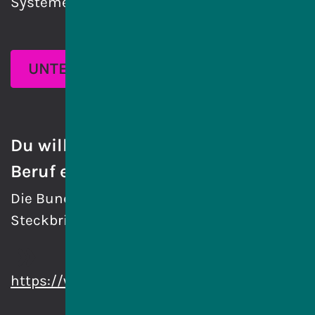
SystemelektronikerIn anbieten.
UNTERNEHMEN FINDEN
Du willst noch mehr über diesen
Beruf erfahren?
Die Bundesagentur für Arbeit hat einen
Steckbrief für diesen Beruf erstellt:
https://web.arbeitsagentur.de/berufenet/ber