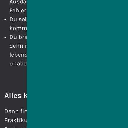
Ausdauer und Geduld, z.B. bei der
Fehlersuche in Software.
Du solltest gut zuhören und
kommunizieren können.
Du brauchst eine hohe Lernbereitschaft,
denn in diesem Beruf ist ein
lebenslanges Lernen für Dich
unabdingbar.
Alles klar?
Dann finde nun Unternehmen, die ein
Praktikum im Bereich IT