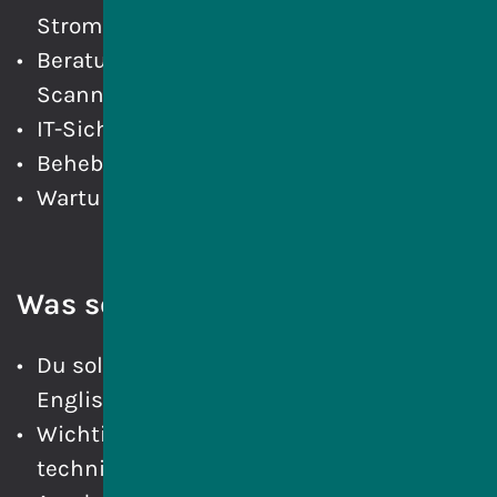
Stromversorgung,
Beratung zu Telefonanlagen, Druckern,
Scannern, Computern, Netzwerken,
IT-Sicherheit, Datenschutz,
Beheben auftretender Störungen,
Wartung.
Was sollte ich für ein Typ sein?
Du solltest gute Kenntnisse in Mathe,
Englisch und Informatik haben.
Wichtige Eigenschaften sind
technisches Verständnis, Kreativität,