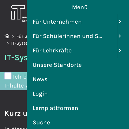
Menü
Für Unternehmen
Für Schülerinnen und Schüler
Für Schülerinnen und Schüler
Berufsfelder
IT-Systemelektroniker/in
Für Lehrkräfte
IT-Systemelektroniker/in
Unsere Standorte
Ich bin damit einverstanden, dass mir
News
Inhalte von YouTube angezeigt werden.
Login
Lernplattformen
Kurz und knapp
Suche