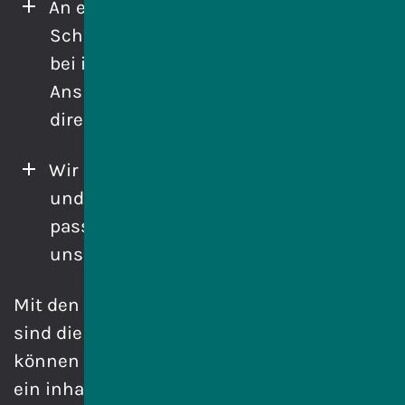
An einem IT-Praktikum interessierte
Schülerinnen und Schüler können sich
bei ihrem Ansprechpartner bzw. ihrer
Ansprechpartnerin in der Schule oder
direkt bei uns melden.
Wir unterstützen Ihre Schülerinnen
und Schüler bei der Suche nach einem
passenden Praktikumsplatz bei
unseren Partnerunternehmen.
Mit den Materialien von IT macht Schule
sind die Unternehmen vorbereitet und
können Ihren Schülerinnen und Schülern
ein inhaltlich strukturiertes, praxisnahes