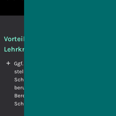
Vorteile für Schule und
Lehrkräfte
Ggf. kommen wir an Ihre Schule und
stellen Ihren Schülerinnen und
Schülern in einer Präsentation die
beruflichen Möglichkeiten im IT-
Bereich und das Konzept des IT macht
Schule-Praktikums vor.