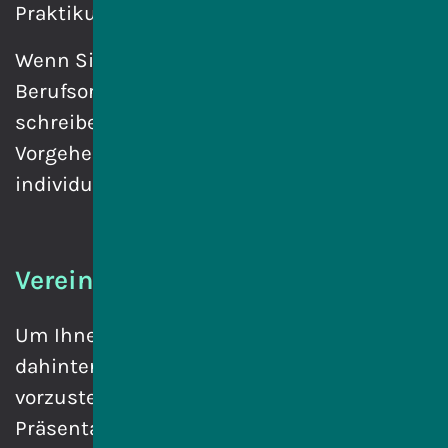
Praktikum in der IT-Branche bieten.
Wenn Sie Interesse an unserem
Berufsorientierungsprogramm haben,
schreiben Sie uns. Die weitere
Vorgehensweise stimmen wir dann
individuell mit Ihnen ab.
Vereinbaren Sie einen Termin
Um Ihnen das Projekt und das
dahinterstehende Praktikums-Konzept
vorzustellen, besteht die Möglichkeit, eine
Präsentation in Ihrem Hause oder per