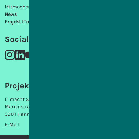
Mitmachen
News
Projekt ITmS
Social Media
Projektträgerin
IT macht Schule gemeinnützige GmbH
Marienstraße 6
30171 Hannover
E-Mail