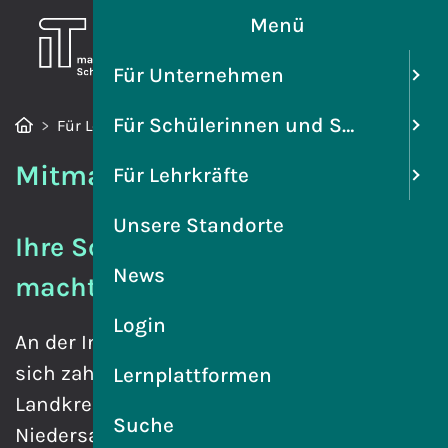
Menü
Für Unternehmen
Für Schülerinnen und Schüler
Für Lehrkräfte
Mitmachen
Mitmachen
Für Lehrkräfte
Unsere Standorte
Ihre Schule als Partner/in bei IT
News
macht Schule
Login
An der Initiative IT macht Schule beteiligen
sich zahlreiche Unternehmen, Schulen,
Lernplattformen
Landkreise und kreisfreie Städte aus ganz
Suche
Niedersachsen.