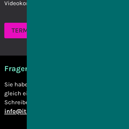
Videokonferenz zu halten.
TERMIN VEREINBAREN
Fragen?
Sie haben noch Fragen und wollen nicht
gleich einen Termin vereinbaren? Dann
Schreiben Sie uns eine E-Mail an
info@itms.online