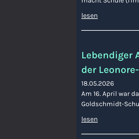
macht Schule (ITm
lesen
Lebendiger 
der Leonore
18.05.2026
Am 16. April war d
Goldschmidt-Schul
lesen