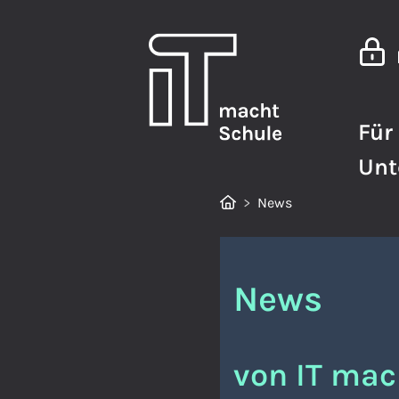
Für
Un
News
News
von IT mac