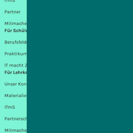
ITmS
Partner
Mitmachen
Für Schülerinnen und Schüler
Berufsfelder
Praktikum
IT macht Zukunft
Für Lehrkräfte
Unser Konzept
Materialien
ITmS
Partnerschulen
Mitmachen