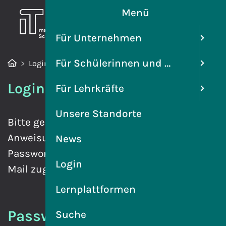
Menü
Für Unternehmen
Für Schülerinnen und Schüler
Login
Login
Für Lehrkräfte
Unsere Standorte
Bitte geben Sie Ihre E-Mail-Adresse ein.
Anweisungen zum Zurücksetzen Ihres
News
Passworts werden Ihnen umgehend per E-
Login
Mail zugesandt.
Lernplattformen
Passwort zurücksetzen
Suche