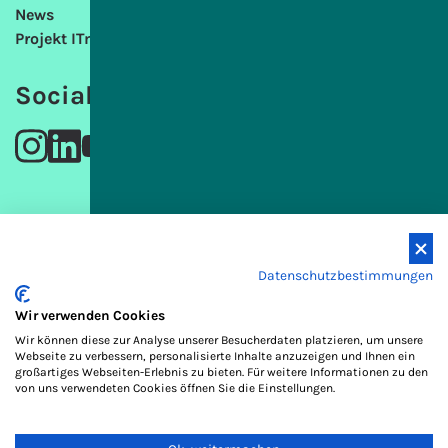
News
Projekt ITmS
Social Media
Projektträgerin
Datenschutzbestimmungen
IT macht Schule gemeinnützige GmbH
Marienstraße 6
Wir verwenden Cookies
30171 Hannover
Wir können diese zur Analyse unserer Besucherdaten platzieren, um unsere
Webseite zu verbessern, personalisierte Inhalte anzuzeigen und Ihnen ein
E-Mail
großartiges Webseiten-Erlebnis zu bieten. Für weitere Informationen zu den
von uns verwendeten Cookies öffnen Sie die Einstellungen.
Datenschutzerklärung