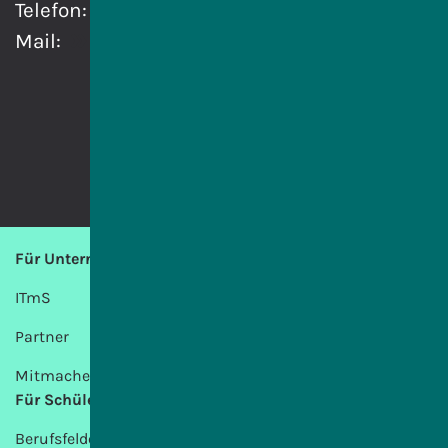
Telefon:
0151 420 883 23
Mail:
sascha.krefta@itms.online
Für Unternehmen
ITmS
Partner
Mitmachen
Für Schülerinnen und Schüler
Berufsfelder