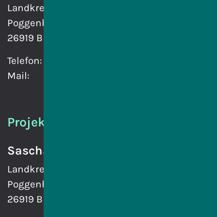
Landkreis Wesermarsch
Poggenburger Straße 15
26919 Brake
Telefon:
04401 996011
Mail:
jadebay@itms.online
Projektkoordination
Sascha Krefta
Landkreis Wesermarsch
Poggenburger Straße 15
26919 Brake