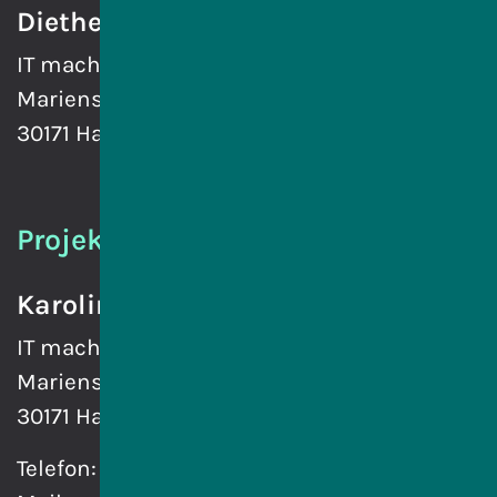
Diethelm Heinen
IT macht Schule gGmbH
Marienstraße 6
30171 Hannover
Projektmanagement
Karoline Bachmann
IT macht Schule gGmbH
Marienstraße 6
30171 Hannover
Telefon:
0511 85620710