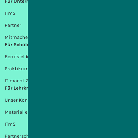
Für Unternehmen
ITmS
Partner
Mitmachen
Für Schülerinnen und Schüler
Berufsfelder
Praktikum
IT macht Zukunft
Für Lehrkräfte
Unser Konzept
Materialien
ITmS
Partnerschulen