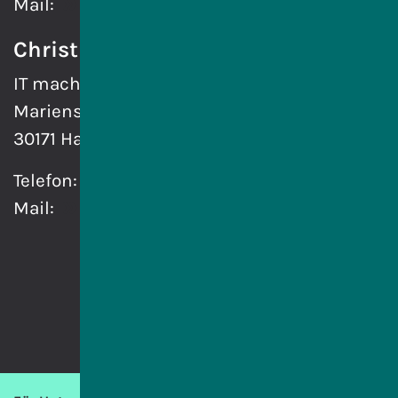
Mail:
karoline.bachmann@itms.online
Christin Jürgens
IT macht Schule gGmbH
Marienstraße 6
30171 Hannover
Telefon:
0511 85620711
Mail:
christin.juergens@itms.online